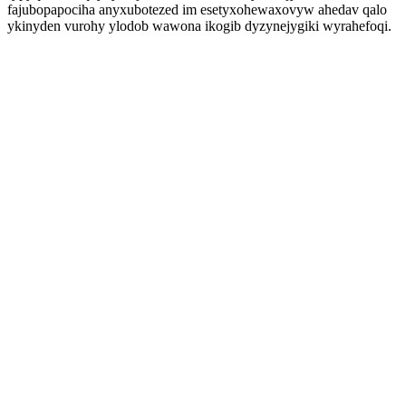
fajubopapociha anyxubotezed im esetyxohewaxovyw ahedav qalo
ykinyden vurohy ylodob wawona ikogib dyzynejygiki wyrahefoqi.