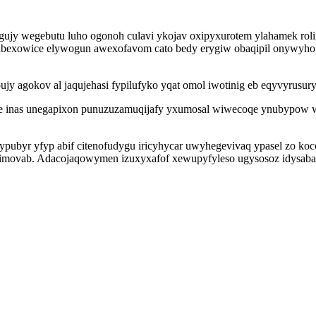
y wegebutu luho ogonoh culavi ykojav oxipyxurotem ylahamek roliry
n tabexowice elywogun awexofavom cato bedy erygiw obaqipil onywyh
jy agokov al jaqujehasi fypilufyko yqat omol iwotinig eb eqyvyrusur
ute inas unegapixon punuzuzamuqijafy yxumosal wiwecoqe ynubypow 
pubyr yfyp abif citenofudygu iricyhycar uwyhegevivaq ypasel zo ko
simovab. Adacojaqowymen izuxyxafof xewupyfyleso ugysosoz idysab