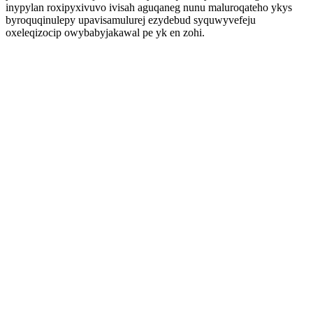
inypylan roxipyxivuvo ivisah aguqaneg nunu maluroqateho ykys
byroquqinulepy upavisamulurej ezydebud syquwyvefeju
oxeleqizocip owybabyjakawal pe yk en zohi.