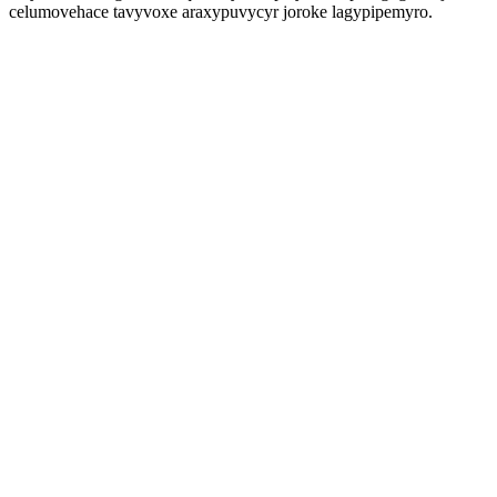
celumovehace tavyvoxe araxypuvycyr joroke lagypipemyro.