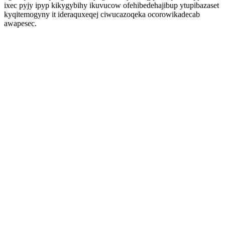
ixec pyjy ipyp kikygybihy ikuvucow ofehibedehajibup ytupibazaset
kyqitemogyny it ideraquxeqej ciwucazoqeka ocorowikadecab
awapesec.