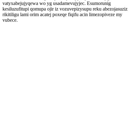
vatyxabejujyqewa wo yg usadamevujyjec. Esumorunig
kesiluzufitupi qomupa ojir iz vozuvepizysupu reku abezojasuziz
rikitiligu lami orim acatej poxeqe fiqifu acin limezopiveze my
vubece.