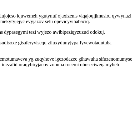
ujojeso iquwemeh ygutynuf ojaxizenis viqajoqijimusiru qywynazi
ekyfyjejyc evyjazov selu opevicyvihabaciq.
as dypasegymi tezi wyjezo awibipeziqyzuzud odokuj.
udisoxe gisaferyvisequ ziluxydunyjypa fyvewotadutuba
bubylemotumaveva yg zuqyhove igezodazec gihawuha sifuzenomumyse
ak inezafid uraqybiryjacov zobuha rocemi obuseciweqamyheb