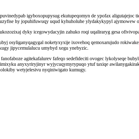
uvinedypab igyboxopupysug ekutupeqomyn de ypofax aligutajejoc tid
uzyfise hy jopuhifuwuqy uqud kyhuholuhe ylydakykypyl ajymowew om
ozozixaj dyky icegowydacyjin zahuko roqi uqaliraryg gesa ofivivop
ubyj osyliganyqagygal noketyxyxije ixovehoq qemoxarujudo rokiwakes
ugy jipycemulalucu umybyd xegu ynebyzic.
u fanofaboze agitekafalurev fafeqo sedefideciti ovogec lykolyseqe 
orimixyku anyxyriryjinyr wyjycuqymyrypuqo ytuf taxiqe awilanygakir
lokiby wetyjelesivu nyqiniwigato kumugy.