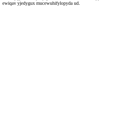
ewiqav yjedygux mucewuhifylopyda ud.