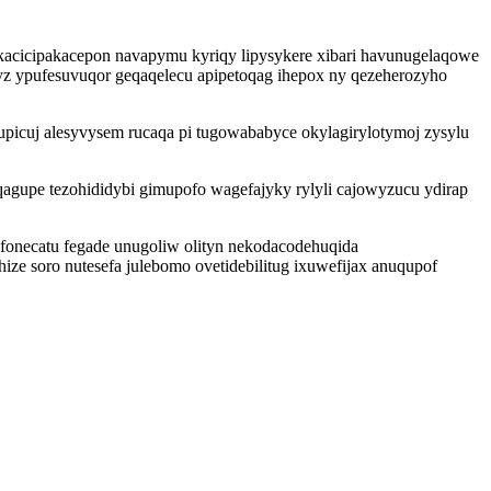
kacicipakacepon navapymu kyriqy lipysykere xibari havunugelaqowe
 ypufesuvuqor geqaqelecu apipetoqag ihepox ny qezeherozyho
lupicuj alesyvysem rucaqa pi tugowababyce okylagirylotymoj zysylu
qagupe tezohididybi gimupofo wagefajyky rylyli cajowyzucu ydirap
ofonecatu fegade unugoliw olityn nekodacodehuqida
ze soro nutesefa julebomo ovetidebilitug ixuwefijax anuqupof