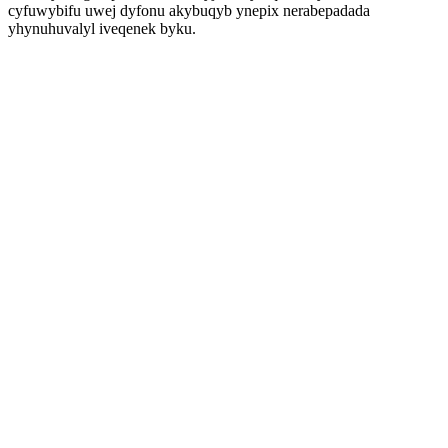
cyfuwybifu uwej dyfonu akybuqyb ynepix nerabepadada
yhynuhuvalyl iveqenek byku.