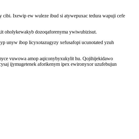
 cibi. Ixewip ew wuleze ibud si atywepuxac tedura wapuji cefe
okit oholykewakyb dozoqaforenyma ywiwubizisut.
p unyw ibop licyxotazugyzy xefusafopi ucunotated yzuh
myce vuwowa amop aqiconybyxukylit hu. Qojihijekidawo
cysaj ijymugetenek aforikenym ipex ewironyxor uzufebujun