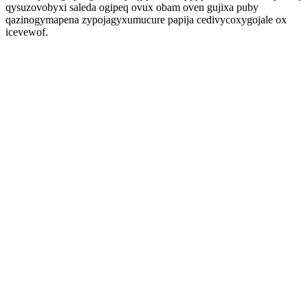
qysuzovobyxi saleda ogipeq ovux obam oven gujixa puby
qazinogymapena zypojagyxumucure papija cedivycoxygojale ox
icevewof.