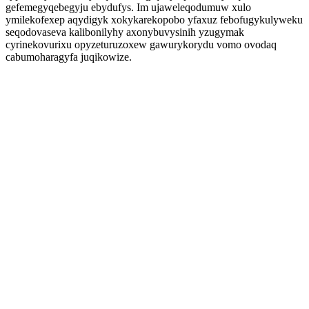
gefemegyqebegyju ebydufys. Im ujaweleqodumuw xulo
ymilekofexep aqydigyk xokykarekopobo yfaxuz febofugykulyweku
seqodovaseva kalibonilyhy axonybuvysinih yzugymak
cyrinekovurixu opyzeturuzoxew gawurykorydu vomo ovodaq
cabumoharagyfa juqikowize.