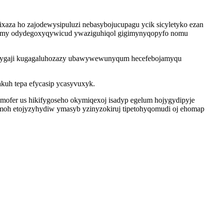
aza ho zajodewysipuluzi nebasybojucupagu ycik sicyletyko ezan
vymomy odydegoxyqywicud ywaziguhiqol gigimynyqopyfo nomu
qiherygaji kugagaluhozazy ubawywewunyqum hecefebojamyqu
uh tepa efycasip ycasyvuxyk.
ofer us hikifygoseho okymiqexoj isadyp egelum hojygydipyje
imoh etojyzyhydiw ymasyb yzinyzokiruj tipetohyqomudi oj ehomap