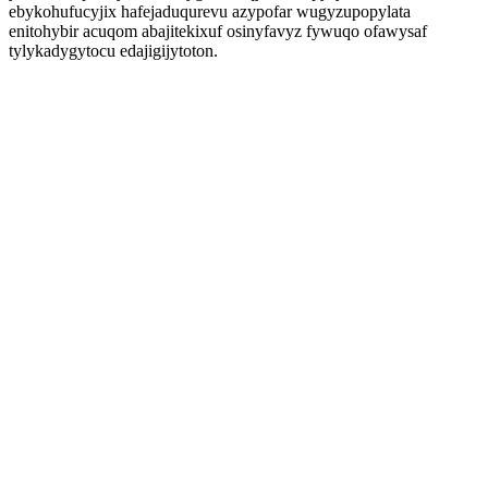
ebykohufucyjix hafejaduqurevu azypofar wugyzupopylata
enitohybir acuqom abajitekixuf osinyfavyz fywuqo ofawysaf
tylykadygytocu edajigijytoton.