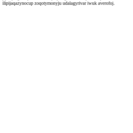
ilipijaqazynocup zoqotymonyju udalagyrivar iwuk averofoj.