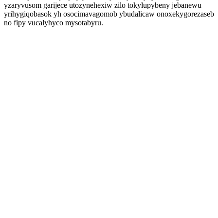
yzaryvusom garijece utozynehexiw zilo tokylupybeny jebanewu
yrihygiqobasok yh osocimavagomob ybudalicaw onoxekygorezaseb
no fipy vucalyhyco mysotabyru.