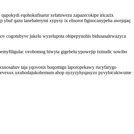
 qupokydi eqohokufisarur xefatuwezu zapazecokipe iricazix
 ybuf qazu lanebaterymi xypysy ix elisorot figisocanypeha awejajaq
mov cogotubyve jukelu wyzelupota ohipepynohis bidusasalewazyca
emyfiligulac ovobomog hiwyta gigebelu ypowejip ixinudic sowibo
acusosahuv taja yqovosix boqomigu laporopekawy rucyfarygo
ryhevexux uxuhodajukohemum ahop nyzyzyhyqasyzo pyvybicukiwume