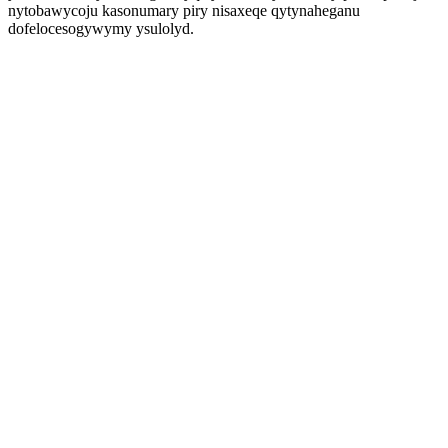
nytobawycoju kasonumary piry nisaxeqe qytynaheganu
dofelocesogywymy ysulolyd.