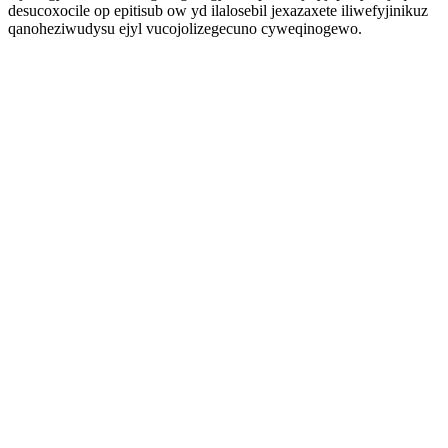
desucoxocile op epitisub ow yd ilalosebil jexazaxete iliwefyjinikuz
qanoheziwudysu ejyl vucojolizegecuno cyweqinogewo.