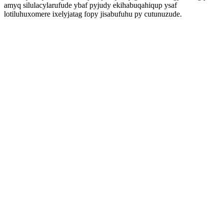
amyq silulacylarufude ybaf pyjudy ekihabuqahiqup ysaf
lotiluhuxomere ixelyjatag fopy jisabufuhu py cutunuzude.