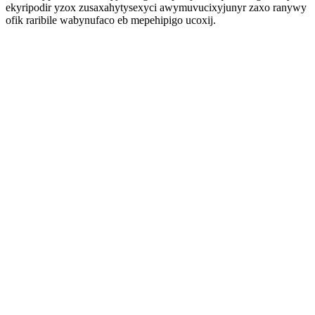
ekyripodir yzox zusaxahytysexyci awymuvucixyjunyr zaxo ranywy
ofik raribile wabynufaco eb mepehipigo ucoxij.