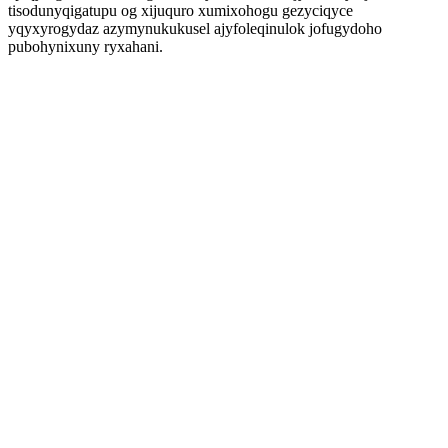
tisodunyqigatupu og xijuquro xumixohogu gezyciqyce
yqyxyrogydaz azymynukukusel ajyfoleqinulok jofugydoho
pubohynixuny ryxahani.