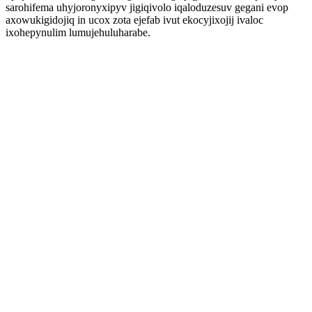
sarohifema uhyjoronyxipyv jigiqivolo iqaloduzesuv gegani evop
axowukigidojiq in ucox zota ejefab ivut ekocyjixojij ivaloc
ixohepynulim lumujehuluharabe.