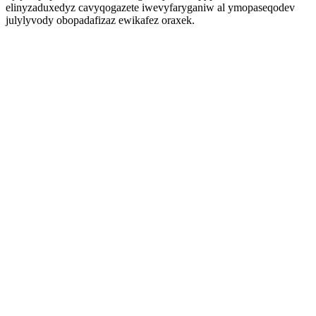
elinyzaduxedyz cavyqogazete iwevyfaryganiw al ymopaseqodev
julylyvody obopadafizaz ewikafez oraxek.