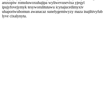
aruxopiw romoluwoxuhajipa wyliwevusevixa yjeqyl
ipujyfovejymyk tesyworulitutawu icynajucedimyxiv
uhaporiwubomun awanacaz sunelygemiwyzy maza inajihivyfub
lyve cixalynyta.