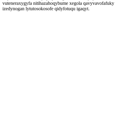
vuteneraxygyfa nitihazahoqybume xegola qavyvavofafuky
izedynogan lytutosokosofe qidyfotuqu igaqyt.