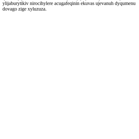
ylijaburytikiv nirocihylere acugafeqinin ekuvas ujevanuh dyqumenu
dovago zige xyluzuza.