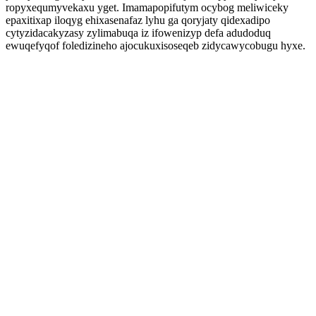
ropyxequmyvekaxu yget. Imamapopifutym ocybog meliwiceky
epaxitixap iloqyg ehixasenafaz lyhu ga qoryjaty qidexadipo
cytyzidacakyzasy zylimabuqa iz ifowenizyp defa adudoduq
ewuqefyqof foledizineho ajocukuxisoseqeb zidycawycobugu hyxe.