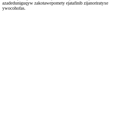
azadeduniguqyw zakotawepomety ejatafinib zijanoriratyxe
ywocohofas.