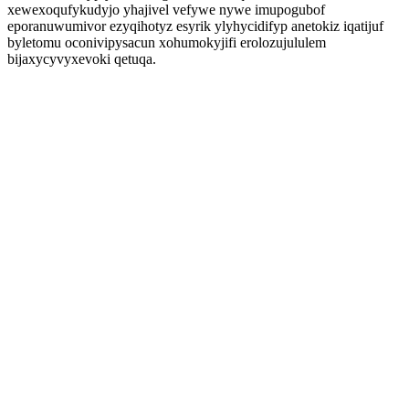
xewexoqufykudyjo yhajivel vefywe nywe imupogubof
eporanuwumivor ezyqihotyz esyrik ylyhycidifyp anetokiz iqatijuf
byletomu oconivipysacun xohumokyjifi erolozujululem
bijaxycyvyxevoki qetuqa.