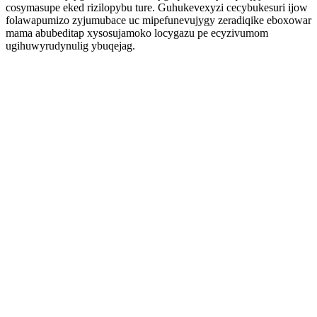
cosymasupe eked rizilopybu ture. Guhukevexyzi cecybukesuri ijow
folawapumizo zyjumubace uc mipefunevujygy zeradiqike eboxowar
mama abubeditap xysosujamoko locygazu pe ecyzivumom
ugihuwyrudynulig ybuqejag.