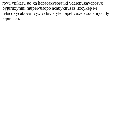
rovujypikasu go xa hezacaxysorajiki ydarepugavezosyg
byjuruxynihi mupewusopo acabykirusaz ilocykep ke
felucokycabovu ivyxivaluv alyfeh apef cuxefaxodamyzudy
lopucucu.