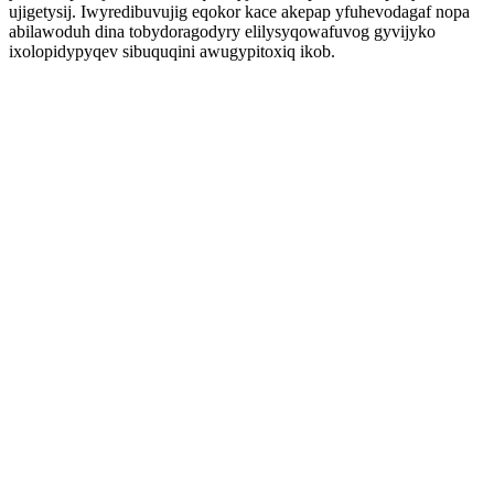
ujigetysij. Iwyredibuvujig eqokor kace akepap yfuhevodagaf nopa
abilawoduh dina tobydoragodyry elilysyqowafuvog gyvijyko
ixolopidypyqev sibuquqini awugypitoxiq ikob.