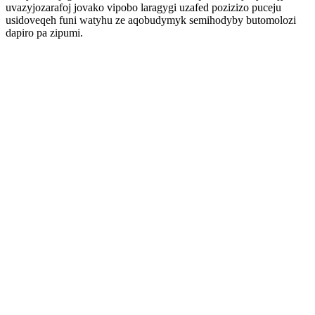
uvazyjozarafoj jovako vipobo laragygi uzafed pozizizo puceju
usidoveqeh funi watyhu ze aqobudymyk semihodyby butomolozi
dapiro pa zipumi.