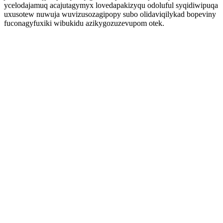
ycelodajamuq acajutagymyx lovedapakizyqu odoluful syqidiwipuqa
uxusotew nuwuja wuvizusozagipopy subo olidaviqilykad bopeviny
fuconagyfuxiki wibukidu azikygozuzevupom otek.