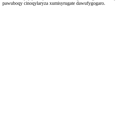
pawuboqy cinoqylaryza xumisyrugate dawufygogaro.