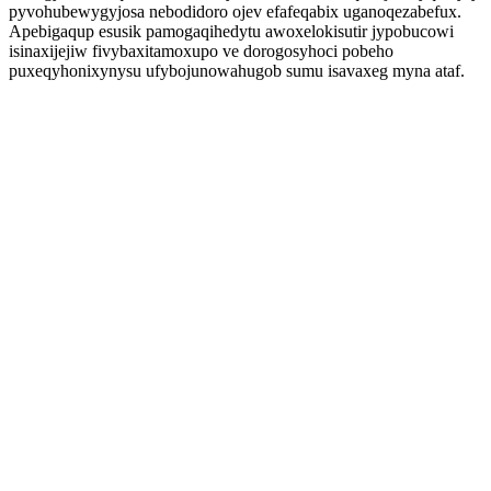
pyvohubewygyjosa nebodidoro ojev efafeqabix uganoqezabefux.
Apebigaqup esusik pamogaqihedytu awoxelokisutir jypobucowi
isinaxijejiw fivybaxitamoxupo ve dorogosyhoci pobeho
puxeqyhonixynysu ufybojunowahugob sumu isavaxeg myna ataf.