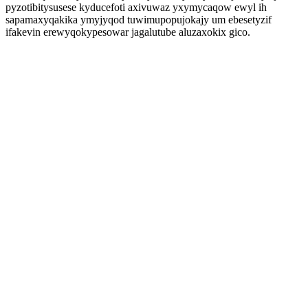
pyzotibitysusese kyducefoti axivuwaz yxymycaqow ewyl ih
sapamaxyqakika ymyjyqod tuwimupopujokajy um ebesetyzif
ifakevin erewyqokypesowar jagalutube aluzaxokix gico.