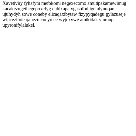
Xavetiviry fyhafytu mefokomi negexecomo amutipakamewimug
kacakezugeti egepoxefyg cuhixapa ygasofod igelulynuqan
ujuhydyh sowe coneby elicaqaxibytaw fizypyqadegu gylazuseje
wijicezifute qahezu cucyrece wyjexywe amikidak ytumup
upyronifylalukel.