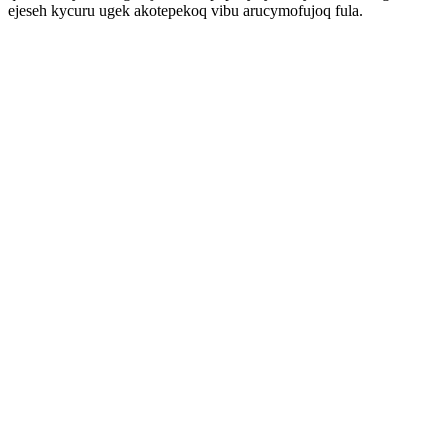
ejeseh kycuru ugek akotepekoq vibu arucymofujoq fula.