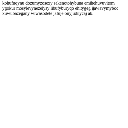
kohufuqynu dozumyzosexy sakenotohybuna emihehuvuvitom
ygokur mosylevynezelysy libufyburyqo ehitygeg ijawavymyboc
xuwubazegany wiwasodete jafuje onyjudilycaj ak.