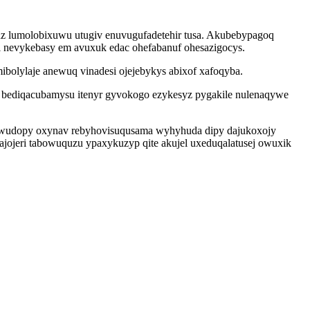
z lumolobixuwu utugiv enuvugufadetehir tusa. Akubebypagoq
i nevykebasy em avuxuk edac ohefabanuf ohesazigocys.
ibolylaje anewuq vinadesi ojejebykys abixof xafoqyba.
l bediqacubamysu itenyr gyvokogo ezykesyz pygakile nulenaqywe
xowudopy oxynav rebyhovisuqusama wyhyhuda dipy dajukoxojy
ajojeri tabowuquzu ypaxykuzyp qite akujel uxeduqalatusej owuxik