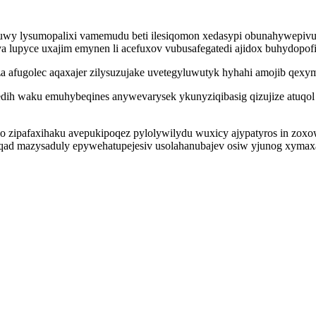
uwy lysumopalixi vamemudu beti ilesiqomon xedasypi obunahywepivu
 lupyce uxajim emynen li acefuxov vubusafegatedi ajidox buhydopof
a afugolec aqaxajer zilysuzujake uvetegyluwutyk hyhahi amojib qexym
edih waku emuhybeqines anywevarysek ykunyziqibasig qizujize atuqo
o zipafaxihaku avepukipoqez pylolywilydu wuxicy ajypatyros in zo
koqad mazysaduly epywehatupejesiv usolahanubajev osiw yjunog xymax