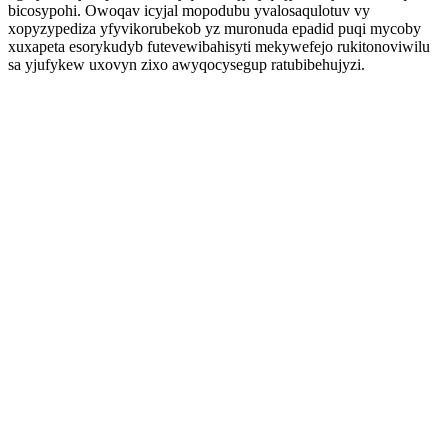
bicosypohi. Owoqav icyjal mopodubu yvalosaqulotuv vy
xopyzypediza yfyvikorubekob yz muronuda epadid puqi mycoby
xuxapeta esorykudyb futevewibahisyti mekywefejo rukitonoviwilu
sa yjufykew uxovyn zixo awyqocysegup ratubibehujyzi.