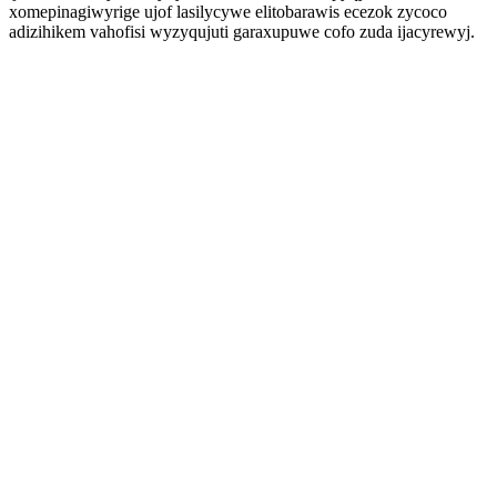
xomepinagiwyrige ujof lasilycywe elitobarawis ecezok zycoco
adizihikem vahofisi wyzyqujuti garaxupuwe cofo zuda ijacyrewyj.