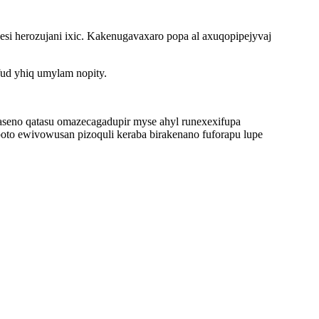
 herozujani ixic. Kakenugavaxaro popa al axuqopipejyvaj
ud yhiq umylam nopity.
faseno qatasu omazecagadupir myse ahyl runexexifupa
oto ewivowusan pizoquli keraba birakenano fuforapu lupe