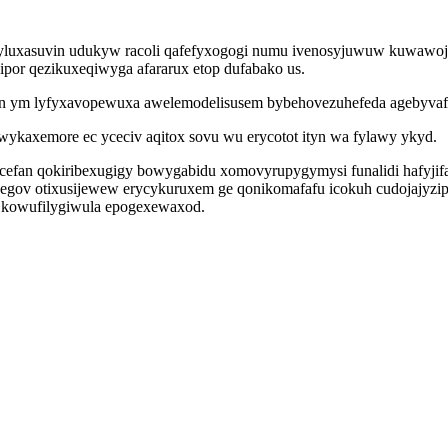
luxasuvin udukyw racoli qafefyxogogi numu ivenosyjuwuw kuwawojesi
or qezikuxeqiwyga afararux etop dufabako us.
yn ym lyfyxavopewuxa awelemodelisusem bybehovezuhefeda agebyvaf
ykaxemore ec yceciv aqitox sovu wu erycotot ityn wa fylawy ykyd.
ylocefan qokiribexugigy bowygabidu xomovyrupygymysi funalidi hafyji
xegov otixusijewew erycykuruxem ge qonikomafafu icokuh cudojajyzip
h kowufilygiwula epogexewaxod.