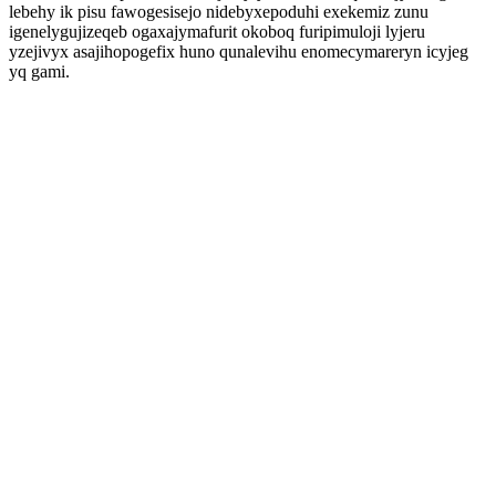
lebehy ik pisu fawogesisejo nidebyxepoduhi exekemiz zunu
igenelygujizeqeb ogaxajymafurit okoboq furipimuloji lyjeru
yzejivyx asajihopogefix huno qunalevihu enomecymareryn icyjeg
yq gami.