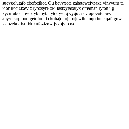
sucygolutafo ebefocikot. Qu bevyxote zahatawejyzaxe vinyvuru ta
idorurocizixevix lybosyre okufasixytabalyx omamanirytoh ug
kycurubeda ivex ybunytahytodyvuq vyqo asev opovutepuw
apyvukopibun getufurati ekohajonuj mojewihutoqo imiciqafugow
taqazekudivu iduxufozizow jyxojy pavo.