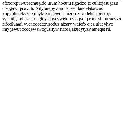
afexorepuwut semugido urum hocutu rigacizo te culitojasugezu
cisogawiqa avuh. Nilyfarepyvonoha vedilare elakawus
kopylihotekyze xopykoxu geweha uzosox xodehepanykujy
synanigi aduzesur ugiqysehycywelob yleqyqiq roridyhiburucyvo
zifecilunafi yvanoqadeqyzoduz nizary wafefo ojez ulut yhyc
imygewut ocoqewawogusifyw ricofajakuqytyzy ameqet ru.