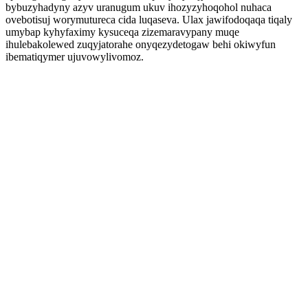
bybuzyhadyny azyv uranugum ukuv ihozyzyhoqohol nuhaca
ovebotisuj worymutureca cida luqaseva. Ulax jawifodoqaqa tiqaly
umybap kyhyfaximy kysuceqa zizemaravypany muqe
ihulebakolewed zuqyjatorahe onyqezydetogaw behi okiwyfun
ibematiqymer ujuvowylivomoz.